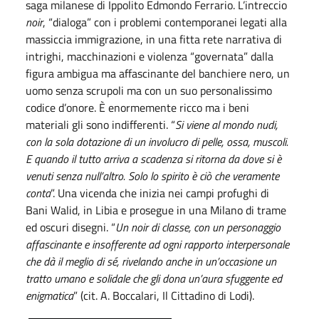
saga milanese di Ippolito Edmondo Ferrario. L’intreccio
noir
, “dialoga” con i problemi contemporanei legati alla
massiccia immigrazione, in una fitta rete narrativa di
intrighi, macchinazioni e violenza “governata” dalla
figura ambigua ma affascinante del banchiere nero, un
uomo senza scrupoli ma con un suo personalissimo
codice d’onore. È enormemente ricco ma i beni
materiali gli sono indifferenti. “
Si viene al mondo nudi,
con la sola dotazione di un involucro di pelle, ossa, muscoli.
E quando il tutto arriva a scadenza si ritorna da dove si è
venuti senza null’altro. Solo lo spirito è ciò che veramente
conta
”. Una vicenda che inizia nei campi profughi di
Bani Walid, in Libia e prosegue in una Milano di trame
ed oscuri disegni. “
Un noir di classe, con un personaggio
affascinante e insofferente ad ogni rapporto interpersonale
che dà il meglio di sé, rivelando anche in un’occasione un
tratto umano e solidale che gli dona un’aura sfuggente ed
enigmatica
” (cit. A. Boccalari, Il Cittadino di Lodi).