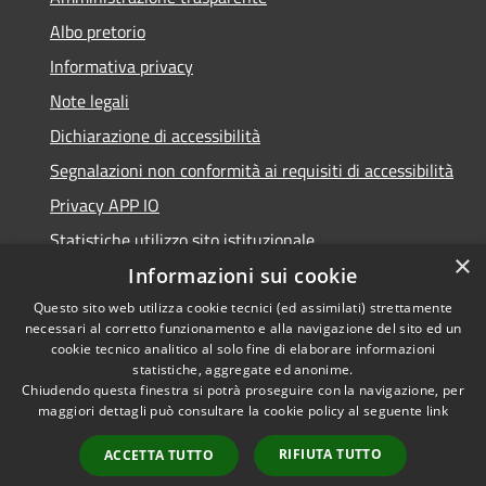
Albo pretorio
Informativa privacy
Note legali
Dichiarazione di accessibilità
Segnalazioni non conformità ai requisiti di accessibilità
Privacy APP IO
Statistiche utilizzo sito istituzionale
×
Qualità dei Servizi Comunali
Informazioni sui cookie
Questo sito web utilizza cookie tecnici (ed assimilati) strettamente
necessari al corretto funzionamento e alla navigazione del sito ed un
cookie tecnico analitico al solo fine di elaborare informazioni
statistiche, aggregate ed anonime.
RSS
Copyright © 2023 •
Chiudendo questa finestra si potrà proseguire con la navigazione, per
Accessibilità
Città di Peschiera
maggiori dettagli può consultare la cookie policy al seguente
link
Privacy
Borromeo •
RIFIUTA TUTTO
ACCETTA TUTTO
Cookie
Powered by
Municipium