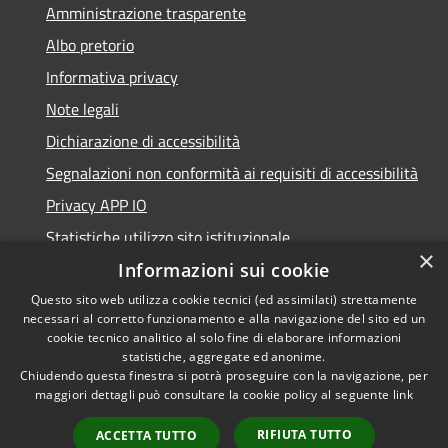
Amministrazione trasparente
Albo pretorio
Informativa privacy
Note legali
Dichiarazione di accessibilità
Segnalazioni non conformità ai requisiti di accessibilità
Privacy APP IO
Statistiche utilizzo sito istituzionale
×
Qualità dei Servizi Comunali
Informazioni sui cookie
Questo sito web utilizza cookie tecnici (ed assimilati) strettamente
necessari al corretto funzionamento e alla navigazione del sito ed un
cookie tecnico analitico al solo fine di elaborare informazioni
statistiche, aggregate ed anonime.
RSS
Copyright © 2023 •
Chiudendo questa finestra si potrà proseguire con la navigazione, per
Accessibilità
Città di Peschiera
maggiori dettagli può consultare la cookie policy al seguente
link
Privacy
Borromeo •
RIFIUTA TUTTO
ACCETTA TUTTO
Cookie
Powered by
Municipium