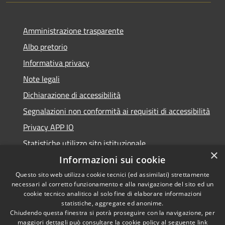
Amministrazione trasparente
Albo pretorio
Informativa privacy
Note legali
Dichiarazione di accessibilità
Segnalazioni non conformità ai requisiti di accessibilità
Privacy APP IO
Statistiche utilizzo sito istituzionale
×
Qualità dei Servizi Comunali
Informazioni sui cookie
Questo sito web utilizza cookie tecnici (ed assimilati) strettamente
necessari al corretto funzionamento e alla navigazione del sito ed un
cookie tecnico analitico al solo fine di elaborare informazioni
statistiche, aggregate ed anonime.
RSS
Copyright © 2023 •
Chiudendo questa finestra si potrà proseguire con la navigazione, per
Accessibilità
Città di Peschiera
maggiori dettagli può consultare la cookie policy al seguente
link