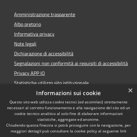
Amministrazione trasparente
Albo pretorio
Informativa privacy
Note legali
Dichiarazione di accessibilità
Segnalazioni non conformità ai requisiti di accessibilità
Privacy APP IO
Statistiche utilizzo sito istituzionale
×
Qualità dei Servizi Comunali
Informazioni sui cookie
Questo sito web utilizza cookie tecnici (ed assimilati) strettamente
necessari al corretto funzionamento e alla navigazione del sito ed un
cookie tecnico analitico al solo fine di elaborare informazioni
statistiche, aggregate ed anonime.
RSS
Copyright © 2023 •
Chiudendo questa finestra si potrà proseguire con la navigazione, per
Accessibilità
Città di Peschiera
maggiori dettagli può consultare la cookie policy al seguente
link