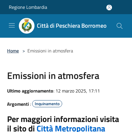
Salta al contenuto principale
Regione Lombardia
Città di Peschiera Borromeo
Home
>
Emissioni in atmosfera
Emissioni in atmosfera
Ultimo aggiornamento
: 12 marzo 2025, 17:11
Argomenti
:
Inquinamento
Per maggiori informazioni visita
il sito di
Città Metropolitana