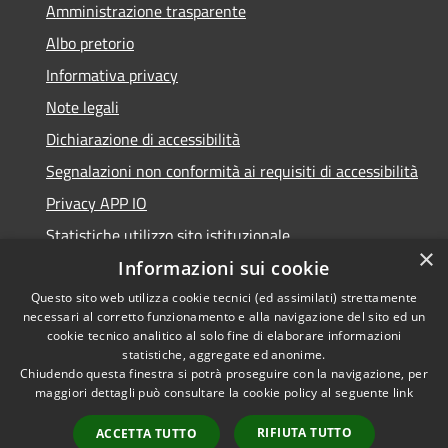
Amministrazione trasparente
Albo pretorio
Informativa privacy
Note legali
Dichiarazione di accessibilità
Segnalazioni non conformità ai requisiti di accessibilità
Privacy APP IO
Statistiche utilizzo sito istituzionale
×
Qualità dei Servizi Comunali
Informazioni sui cookie
Questo sito web utilizza cookie tecnici (ed assimilati) strettamente
necessari al corretto funzionamento e alla navigazione del sito ed un
cookie tecnico analitico al solo fine di elaborare informazioni
statistiche, aggregate ed anonime.
RSS
Copyright © 2023 •
Chiudendo questa finestra si potrà proseguire con la navigazione, per
Accessibilità
Città di Peschiera
maggiori dettagli può consultare la cookie policy al seguente
link
Privacy
Borromeo •
RIFIUTA TUTTO
ACCETTA TUTTO
Cookie
Powered by
Municipium