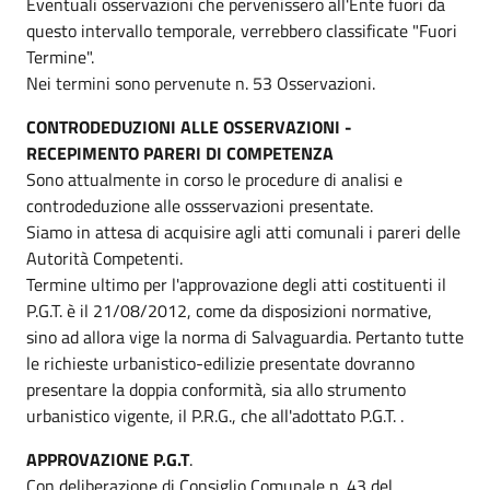
Eventuali osservazioni che pervenissero all'Ente fuori da
questo intervallo temporale, verrebbero classificate "Fuori
Termine".
Nei termini sono pervenute n. 53 Osservazioni.
CONTRODEDUZIONI ALLE OSSERVAZIONI -
RECEPIMENTO PARERI DI COMPETENZA
Sono attualmente in corso le procedure di analisi e
controdeduzione alle ossservazioni presentate.
Siamo in attesa di acquisire agli atti comunali i pareri delle
Autorità Competenti.
Termine ultimo per l'approvazione degli atti costituenti il
P.G.T. è il 21/08/2012, come da disposizioni normative,
sino ad allora vige la norma di Salvaguardia. Pertanto tutte
le richieste urbanistico-edilizie presentate dovranno
presentare la doppia conformità, sia allo strumento
urbanistico vigente, il P.R.G., che all'adottato P.G.T. .
APPROVAZIONE P.G.T
.
Con deliberazione di Consiglio Comunale n. 43 del