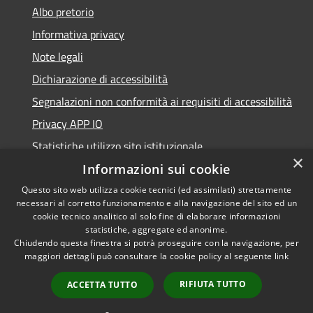
Albo pretorio
Informativa privacy
Note legali
Dichiarazione di accessibilità
Segnalazioni non conformità ai requisiti di accessibilità
Privacy APP IO
Statistiche utilizzo sito istituzionale
×
Qualità dei Servizi Comunali
Informazioni sui cookie
Questo sito web utilizza cookie tecnici (ed assimilati) strettamente
necessari al corretto funzionamento e alla navigazione del sito ed un
cookie tecnico analitico al solo fine di elaborare informazioni
statistiche, aggregate ed anonime.
RSS
Copyright © 2023 •
Chiudendo questa finestra si potrà proseguire con la navigazione, per
Accessibilità
Città di Peschiera
maggiori dettagli può consultare la cookie policy al seguente
link
Privacy
Borromeo •
RIFIUTA TUTTO
ACCETTA TUTTO
Cookie
Powered by
Municipium
Mappa del sito
•
Accesso redazione