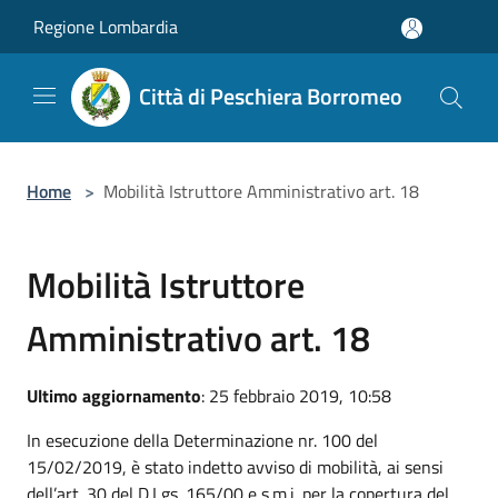
Salta al contenuto principale
Regione Lombardia
Città di Peschiera Borromeo
Home
>
Mobilità Istruttore Amministrativo art. 18
Mobilità Istruttore
Amministrativo art. 18
Ultimo aggiornamento
: 25 febbraio 2019, 10:58
In esecuzione della Determinazione nr. 100 del
15/02/2019, è stato indetto avviso di mobilità, ai sensi
dell’art. 30 del D.Lgs. 165/00 e s.m.i. per la copertura del