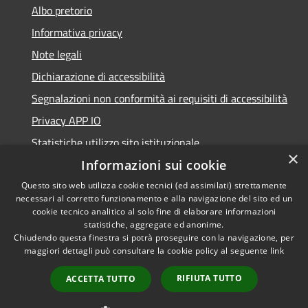
Albo pretorio
Informativa privacy
Note legali
Dichiarazione di accessibilità
Segnalazioni non conformità ai requisiti di accessibilità
Privacy APP IO
Statistiche utilizzo sito istituzionale
×
Qualità dei Servizi Comunali
Informazioni sui cookie
Questo sito web utilizza cookie tecnici (ed assimilati) strettamente
necessari al corretto funzionamento e alla navigazione del sito ed un
cookie tecnico analitico al solo fine di elaborare informazioni
statistiche, aggregate ed anonime.
RSS
Copyright © 2023 •
Chiudendo questa finestra si potrà proseguire con la navigazione, per
Accessibilità
Città di Peschiera
maggiori dettagli può consultare la cookie policy al seguente
link
Privacy
Borromeo •
RIFIUTA TUTTO
ACCETTA TUTTO
Cookie
Powered by
Municipium
Mappa del sito
•
Accesso redazione