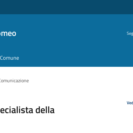
romeo
Seg
il Comune
 Comunicazione
Ved
cialista della