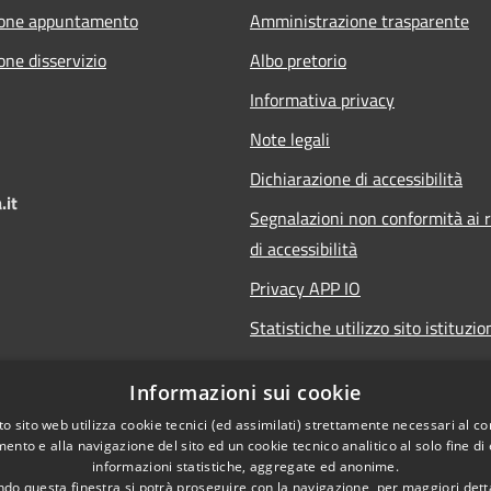
ione appuntamento
Amministrazione trasparente
one disservizio
Albo pretorio
Informativa privacy
Note legali
Dichiarazione di accessibilità
.it
Segnalazioni non conformità ai r
di accessibilità
Privacy APP IO
Statistiche utilizzo sito istituzio
Qualità dei Servizi Comunali
Informazioni sui cookie
o sito web utilizza cookie tecnici (ed assimilati) strettamente necessari al co
ento e alla navigazione del sito ed un cookie tecnico analitico al solo fine di
informazioni statistiche, aggregate ed anonime.
do questa finestra si potrà proseguire con la navigazione, per maggiori dett