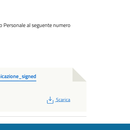
izio Personale al seguente numero
nicazione_signed
PDF
Scarica