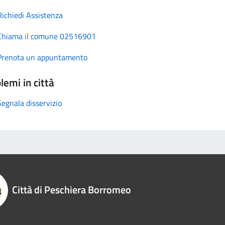
Richiedi Assistenza
Chiama il comune 02516901
Prenota un appuntamento
lemi in città
Segnala disservizio
Città di Peschiera Borromeo