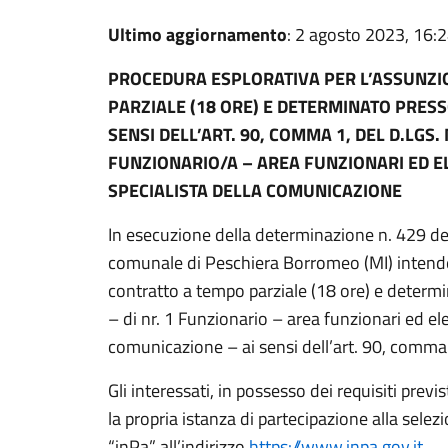
Ultimo aggiornamento
: 2 agosto 2023, 16:
PROCEDURA ESPLORATIVA PER L’ASSUNZI
PARZIALE (18 ORE) E DETERMINATO PRESSO
SENSI DELL’ART. 90, COMMA 1, DEL D.LGS. 
FUNZIONARIO/A – AREA FUNZIONARI ED E
SPECIALISTA DELLA COMUNICAZIONE
In esecuzione della determinazione n. 429 d
comunale di Peschiera Borromeo (MI) intend
contratto a tempo parziale (18 ore) e determin
– di nr. 1 Funzionario – area funzionari ed ele
comunicazione – ai sensi dell’art. 90, comma
Gli interessati, in possesso dei requisiti previ
la propria istanza di partecipazione alla sele
“inPa” all’indirizzo
https://www.inpa.gov.it