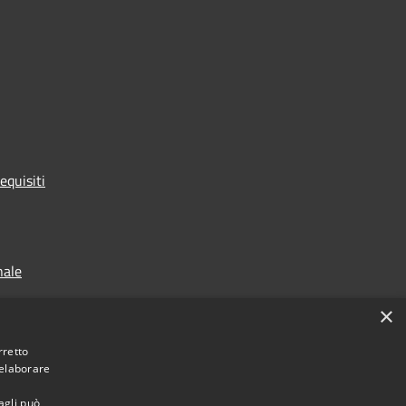
equisiti
nale
×
rretto
 elaborare
agli può