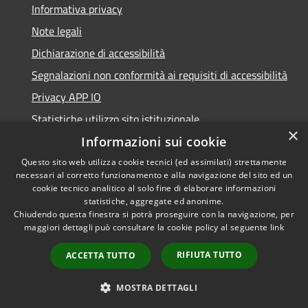
Informativa privacy
Note legali
Dichiarazione di accessibilità
Segnalazioni non conformità ai requisiti di accessibilità
Privacy APP IO
Statistiche utilizzo sito istituzionale
×
Qualità dei Servizi Comunali
Informazioni sui cookie
Questo sito web utilizza cookie tecnici (ed assimilati) strettamente
necessari al corretto funzionamento e alla navigazione del sito ed un
cookie tecnico analitico al solo fine di elaborare informazioni
statistiche, aggregate ed anonime.
RSS
Copyright © 2023 •
Chiudendo questa finestra si potrà proseguire con la navigazione, per
Accessibilità
Città di Peschiera
maggiori dettagli può consultare la cookie policy al seguente
link
Privacy
Borromeo •
RIFIUTA TUTTO
ACCETTA TUTTO
Cookie
Powered by
Municipium
Mappa del sito
•
Accesso redazione
MOSTRA DETTAGLI