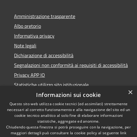
Amministrazione trasparente
Albo pretorio
Informativa privacy
Note legali
Dichiarazione di accessibilità
Segnalazioni non conformità ai requisiti di accessibilità
Privacy APP IO
Statistiche utilizzo sito istituzionale
×
Qualità dei Servizi Comunali
Informazioni sui cookie
Questo sito web utilizza cookie tecnici (ed assimilati) strettamente
necessari al corretto funzionamento e alla navigazione del sito ed un
cookie tecnico analitico al solo fine di elaborare informazioni
statistiche, aggregate ed anonime.
RSS
Copyright © 2023 •
Chiudendo questa finestra si potrà proseguire con la navigazione, per
Accessibilità
Città di Peschiera
maggiori dettagli può consultare la cookie policy al seguente
link