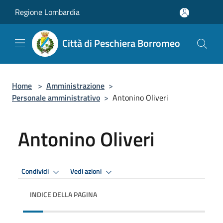
Salta al contenuto principale
Regione Lombardia
Città di Peschiera Borromeo
Home
>
Amministrazione
>
Personale amministrativo
>
Antonino Oliveri
Antonino Oliveri
Condividi
Vedi azioni
INDICE DELLA PAGINA