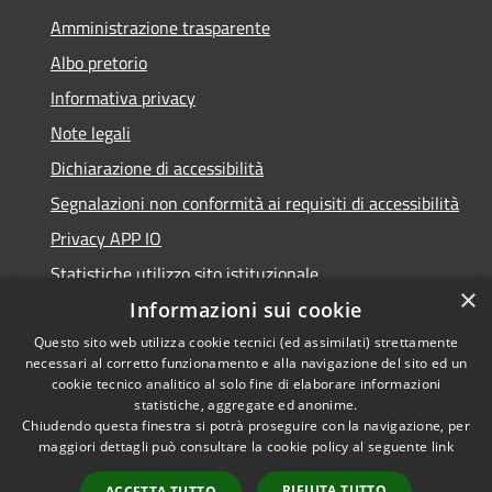
Amministrazione trasparente
Albo pretorio
Informativa privacy
Note legali
Dichiarazione di accessibilità
Segnalazioni non conformità ai requisiti di accessibilità
Privacy APP IO
Statistiche utilizzo sito istituzionale
×
Qualità dei Servizi Comunali
Informazioni sui cookie
Questo sito web utilizza cookie tecnici (ed assimilati) strettamente
necessari al corretto funzionamento e alla navigazione del sito ed un
cookie tecnico analitico al solo fine di elaborare informazioni
statistiche, aggregate ed anonime.
RSS
Copyright © 2023 •
Chiudendo questa finestra si potrà proseguire con la navigazione, per
Accessibilità
Città di Peschiera
maggiori dettagli può consultare la cookie policy al seguente
link
Privacy
Borromeo •
RIFIUTA TUTTO
ACCETTA TUTTO