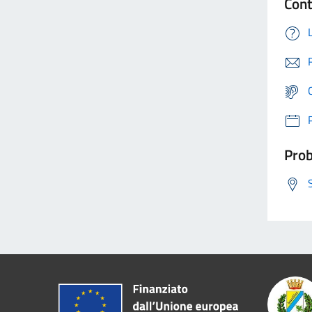
Cont
Prob