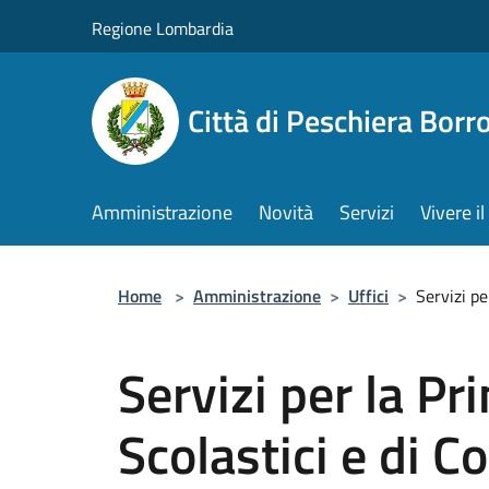
Salta al contenuto principale
Regione Lombardia
Città di Peschiera Bor
Amministrazione
Novità
Servizi
Vivere 
Home
>
Amministrazione
>
Uffici
>
Servizi pe
Servizi per la Pr
Scolastici e di C