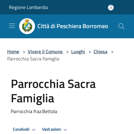
Salta al contenuto principale
Regione Lombardia
Città di Peschiera Borromeo
Home
>
Vivere il Comune
>
Luoghi
>
Chiesa
>
Parrocchia Sacra Famiglia
Parrocchia Sacra
Famiglia
Parrocchia fraz.Bettola
Condividi
Vedi azioni