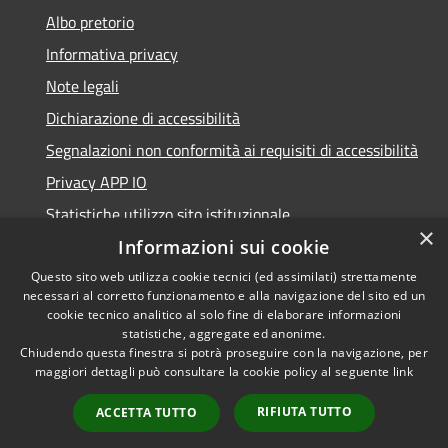
Albo pretorio
Informativa privacy
Note legali
Dichiarazione di accessibilità
Segnalazioni non conformità ai requisiti di accessibilità
Privacy APP IO
Statistiche utilizzo sito istituzionale
×
Qualità dei Servizi Comunali
Informazioni sui cookie
Questo sito web utilizza cookie tecnici (ed assimilati) strettamente
necessari al corretto funzionamento e alla navigazione del sito ed un
cookie tecnico analitico al solo fine di elaborare informazioni
statistiche, aggregate ed anonime.
RSS
Copyright © 2023 •
Chiudendo questa finestra si potrà proseguire con la navigazione, per
Accessibilità
Città di Peschiera
maggiori dettagli può consultare la cookie policy al seguente
link
Privacy
Borromeo •
RIFIUTA TUTTO
ACCETTA TUTTO
Cookie
Powered by
Municipium
Mappa del sito
•
Accesso redazione