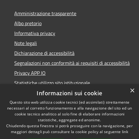
Amministrazione trasparente
Albo pretorio
Informativa privacy
Note legali
Dichiarazione di accessibilità
Segnalazioni non conformità ai requisiti di accessibilità
Privacy APP IO
Statistiche utilizzo sito istituzionale
×
Qualità dei Servizi Comunali
Informazioni sui cookie
Questo sito web utilizza cookie tecnici (ed assimilati) strettamente
necessari al corretto funzionamento e alla navigazione del sito ed un
cookie tecnico analitico al solo fine di elaborare informazioni
statistiche, aggregate ed anonime.
RSS
Copyright © 2023 •
Chiudendo questa finestra si potrà proseguire con la navigazione, per
Accessibilità
Città di Peschiera
maggiori dettagli può consultare la cookie policy al seguente
link
Privacy
Borromeo •