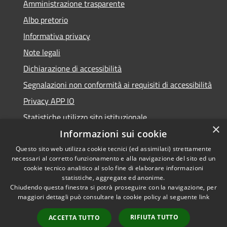
Amministrazione trasparente
Albo pretorio
Informativa privacy
Note legali
Dichiarazione di accessibilità
Segnalazioni non conformità ai requisiti di accessibilità
Privacy APP IO
Statistiche utilizzo sito istituzionale
×
Qualità dei Servizi Comunali
Informazioni sui cookie
Questo sito web utilizza cookie tecnici (ed assimilati) strettamente
necessari al corretto funzionamento e alla navigazione del sito ed un
cookie tecnico analitico al solo fine di elaborare informazioni
statistiche, aggregate ed anonime.
RSS
Copyright © 2023 •
Chiudendo questa finestra si potrà proseguire con la navigazione, per
Accessibilità
Città di Peschiera
maggiori dettagli può consultare la cookie policy al seguente
link
Privacy
Borromeo •
RIFIUTA TUTTO
ACCETTA TUTTO
Cookie
Powered by
Municipium