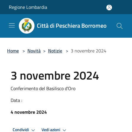
Salta al contenuto principale
Regione Lombardia
Città di Peschiera Borromeo
Home
>
Novità
>
Notizie
>
3 novembre 2024
3 novembre 2024
Conferimento del Basilisco d'Oro
Data :
4 novembre 2024
Condividi
Vedi azioni