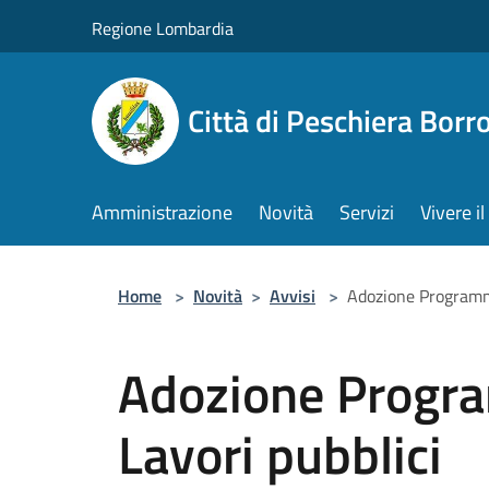
Salta al contenuto principale
Regione Lombardia
Città di Peschiera Bor
Amministrazione
Novità
Servizi
Vivere 
Home
>
Novità
>
Avvisi
>
Adozione Programma
Adozione Progr
Lavori pubblici