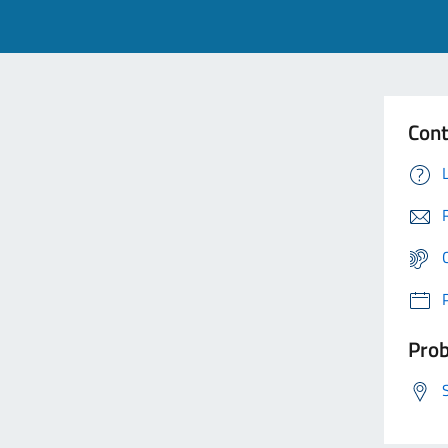
Cont
Prob