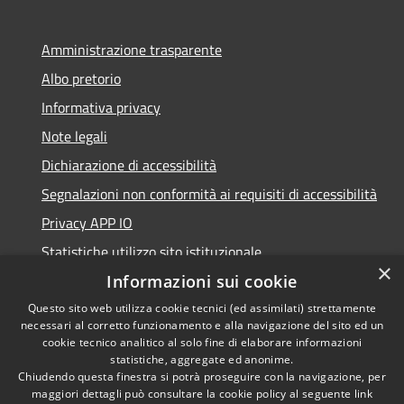
Amministrazione trasparente
Albo pretorio
Informativa privacy
Note legali
Dichiarazione di accessibilità
Segnalazioni non conformità ai requisiti di accessibilità
Privacy APP IO
Statistiche utilizzo sito istituzionale
×
Qualità dei Servizi Comunali
Informazioni sui cookie
Questo sito web utilizza cookie tecnici (ed assimilati) strettamente
necessari al corretto funzionamento e alla navigazione del sito ed un
cookie tecnico analitico al solo fine di elaborare informazioni
statistiche, aggregate ed anonime.
RSS
Copyright © 2023 •
Chiudendo questa finestra si potrà proseguire con la navigazione, per
Accessibilità
Città di Peschiera
maggiori dettagli può consultare la cookie policy al seguente
link