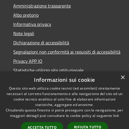
Amministrazione trasparente
Albo pretorio
Informativa privacy
Note legali
Dichiarazione di accessibilità
Segnalazioni non conformità ai requisiti di accessibilità
Privacy APP IO
Statistiche utilizzo sito istituzionale
×
Qualità dei Servizi Comunali
Informazioni sui cookie
Questo sito web utilizza cookie tecnici (ed assimilati) strettamente
necessari al corretto funzionamento e alla navigazione del sito ed un
cookie tecnico analitico al solo fine di elaborare informazioni
statistiche, aggregate ed anonime.
RSS
Copyright © 2023 •
Chiudendo questa finestra si potrà proseguire con la navigazione, per
Accessibilità
Città di Peschiera
maggiori dettagli può consultare la cookie policy al seguente
link
Privacy
Borromeo •
RIFIUTA TUTTO
ACCETTA TUTTO