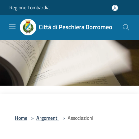
Salta al contenuto principale
Regione Lombardia
Città di Peschiera Borromeo
Home
>
Argomenti
>
Associazioni