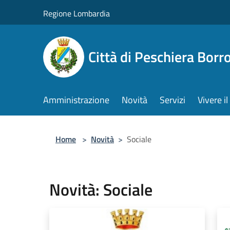
Salta al contenuto principale
Regione Lombardia
Città di Peschiera Bor
Amministrazione
Novità
Servizi
Vivere 
Home
>
Novità
>
Sociale
Novità: Sociale