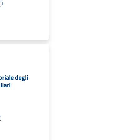
o
oriale degli
liari