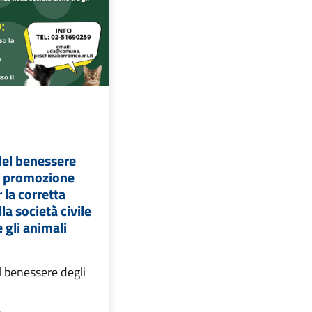
del benessere
 e promozione
r la corretta
la società civile
e gli animali
l benessere degli