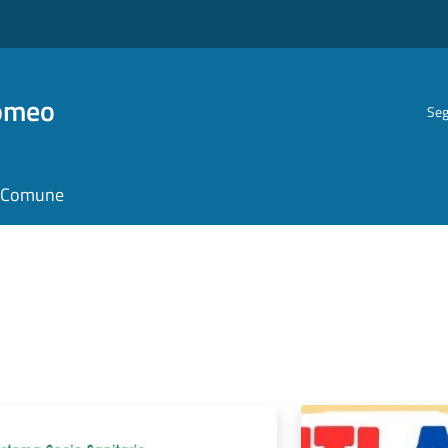
romeo
Seg
il Comune