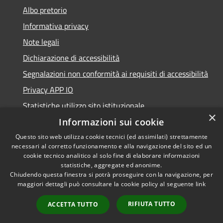
Albo pretorio
Informativa privacy
Note legali
Dichiarazione di accessibilità
Segnalazioni non conformità ai requisiti di accessibilità
Privacy APP IO
Statistiche utilizzo sito istituzionale
×
Qualità dei Servizi Comunali
Informazioni sui cookie
Questo sito web utilizza cookie tecnici (ed assimilati) strettamente
necessari al corretto funzionamento e alla navigazione del sito ed un
cookie tecnico analitico al solo fine di elaborare informazioni
statistiche, aggregate ed anonime.
RSS
Copyright © 2023 •
Chiudendo questa finestra si potrà proseguire con la navigazione, per
Accessibilità
Città di Peschiera
maggiori dettagli può consultare la cookie policy al seguente
link
Privacy
Borromeo •
RIFIUTA TUTTO
ACCETTA TUTTO
Cookie
Powered by
Municipium
Mappa del sito
•
Accesso redazione